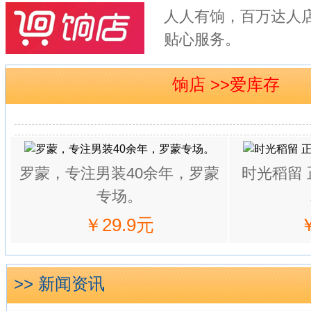
人人有饷，百万达人
贴心服务。
饷店 >>爱库存
罗蒙，专注男装40余年，罗蒙
时光稻留
专场。
￥29.9元
>> 新闻资讯