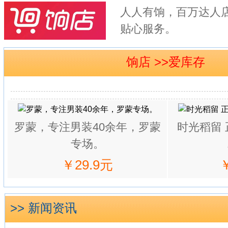
人人有饷，百万达人
贴心服务。
饷店 >>爱库存
罗蒙，专注男装40余年，罗蒙
时光稻留
专场。
￥29.9元
>> 新闻资讯