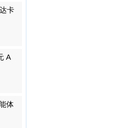
达卡
 A
能体