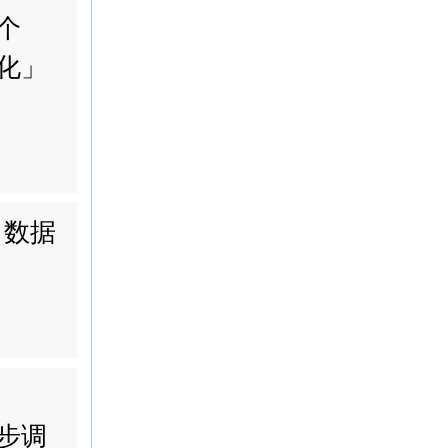
个
化」
 数据
步调