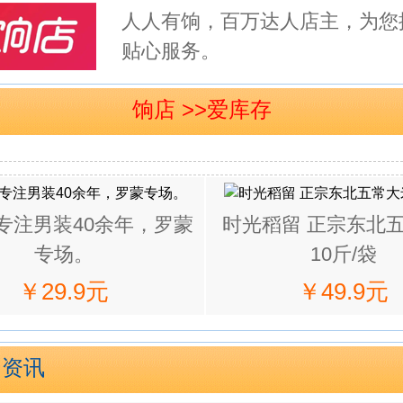
人人有饷，百万达人店主，为您
贴心服务。
饷店 >>爱库存
专注男装40余年，罗蒙
时光稻留 正宗东北
专场。
10斤/袋
￥29.9元
￥49.9元
闻资讯