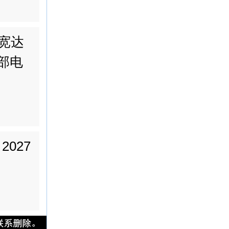
宽达
万部电
027