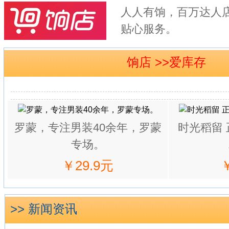
人人有饷，百万达人
贴心服务。
饷店 >>爱库存
罗蒙，专注男装40余年，罗蒙
时光稻留
专场。
￥29.9元
>> 新闻资讯